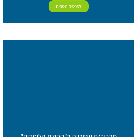
לפרטים נוספים
מדריך/ת עשירייה ב"קהילת הלומדים"