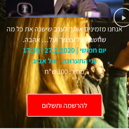
אנחנו מזמינים אותך לערב שישנה את כל מה
שחשבת על עצמך ועל… אהבה.
יום חמישי | 27.2.2020 | 17:30
גני התערוכה – תל אביב
מחיר: 100 ש"ח
להרשמה ותשלום