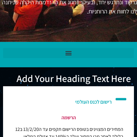
נרקוד ונתרגש יחד, ובעיקר נחגוג את ההזדמנות היקרה שניתנה
לנו לחוות את הרוחניות.
Add Your Heading Text Here
רישום לכנס העולמי
הרשמה
המחירים המצוינים בטופס הרישום תקפים עד ה13/2/20 ב12
בלילה לאחר מכן המחיר יעלה ב140% עד אזילת המלאי.