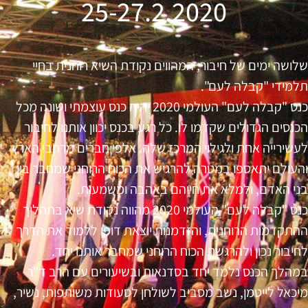
25-27.2.2020
שלושה ימים של חיבור, המהווים נקודת השיא רוחנית בחיי
תלמידי "קבלה לעם".
כנס "קבלה לעם" העולמי 2020 יהיה כנס עוצמתי ושונה מכל
הכנסים הגדולים שקדמו לו. כל רגע בכנס יכוון אותנו לחיבור
לעשירייה אחת ולגילוי המרכז שלה. אלפי חברים מרחבי הארץ
והעולם יתאספו במטרה להרגיש את הכוח הרוחני שמחבר בין
בני האדם, ולמלא את חייהם באהבה ומשמעות.
כנס "קבלה לעם" העולמי 2020 מהווה נקודת שיא בתהליך
ההתקדמות הרוחנית, והזדמנות יוצאת דופן ללמוד את הדרך
לחיבור נכון ולהרגשת הכוח הרוחני שמחבר אותנו יחד.
במהלך הכנס נלמד יחד בסדנאות ובשיעורים עם הרב ד"ר
מיכאל לייטמן, נשב מסביב לשולחן לסעודות משותפות, נשיר,